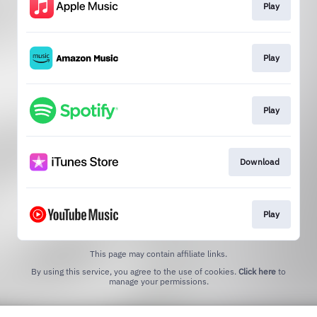
Play
Play
Play
Download
Play
This page may contain affiliate links.
By using this service, you agree to the use of cookies.
Click here
to
manage your permissions.